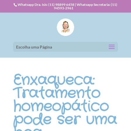
Whatsapp Dra. Isis: (11) 98899 6458 | Whatsapp Secretaria: (11)
94593-2961
Escolha uma Página
Enxaqueca:
Tratamento
homeopático
pode ser uma