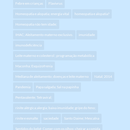
Febre em crianças
Flavivrus
Homeopatia e alopatia; energia vital
homeopatia e alopatia?
Homeopatia não tem idade;
IHAC; Aleitamento materno exclusivo.
imunidade
imunodeficiência
Leite materno e colesterol ; programação metabólica
Maconha; Esquizofrenia
Mediana de aleitamento; doenças e leite materno
Natal; 2014
Pandemia
Papa salgada; Sal na papinha
Pentavalente; Tetraviral;
rinite alérgica;alergia; baixa imunidade; gripe do feno;
rinite e esmalte
saciedade
Santo Daime; Mescalna
Sentidos do bebê; Comer com os olhos; cheirar a comida