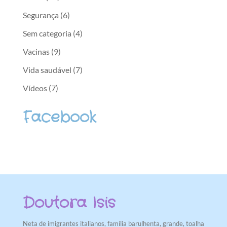
Segurança
(6)
Sem categoria
(4)
Vacinas
(9)
Vida saudável
(7)
Vídeos
(7)
Facebook
Doutora Isis
Neta de imigrantes italianos, família barulhenta, grande, toalha