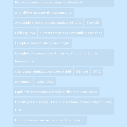
Proteção contra doenças alérgicas; obesidade
alho; diferentes experiências sensorias
Ansiedade; stress;drogas psicoativas; SENAD
BRAGID
Chikungunya
Comer com as mãos; estimular os sentidos
Complexo homeopático para dengue
Complexos homeopáticos; Unicismo; Pluralismo; Linhas
homopáticas
crianças gordinhas; obesidade infantil
Dengue
DNA
enxaqueca
epigenética
Equilíbrio; tratar como um todo; Belladona; Intoxicação
Esmalte para crianças; 3 Free; sem acetona ; formaldeído; tolueno;
DBP
Experiências sensoriais ; sabor do leite materno