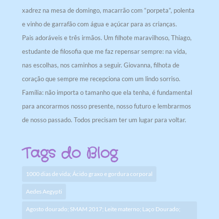
xadrez na mesa de domingo, macarrão com “porpeta”, polenta
e vinho de garrafão com água e açúcar para as crianças.
Pais adoráveis e três irmãos. Um filhote maravilhoso, Thiago,
estudante de filosofia que me faz repensar sempre: na vida,
nas escolhas, nos caminhos a seguir. Giovanna, filhota de
coração que sempre me recepciona com um lindo sorriso.
Família: não importa o tamanho que ela tenha, é fundamental
para ancorarmos nosso presente, nosso futuro e lembrarmos
de nosso passado. Todos precisam ter um lugar para voltar.
Tags do Blog
1000 dias de vida; Ácido graxo e gordura corporal
Aedes Aegypti
Agosto dourado; SMAM 2017; Leite materno; Laço Dourado;