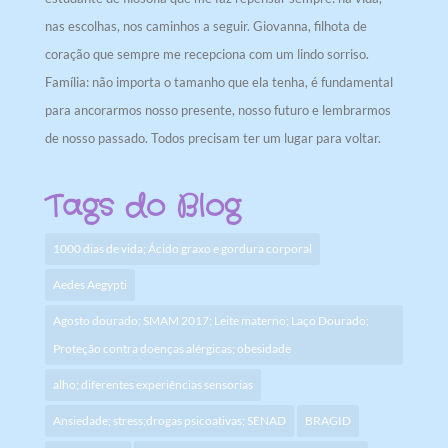
nas escolhas, nos caminhos a seguir. Giovanna, filhota de
coração que sempre me recepciona com um lindo sorriso.
Família: não importa o tamanho que ela tenha, é fundamental
para ancorarmos nosso presente, nosso futuro e lembrarmos
de nosso passado. Todos precisam ter um lugar para voltar.
Tags do Blog
1000 dias de vida; Ácido graxo e gordura corporal
Aedes Aegypti
Agosto dourado; SMAM 2017; Leite materno; Laço Dourado;
Proteção contra doenças alérgicas; obesidade
alho; diferentes experiências sensorias
Ansiedade; stress;drogas psicoativas; SENAD
BRAGID