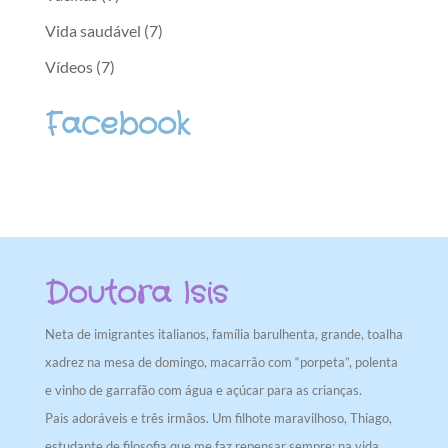
Vida saudável
(7)
Vídeos
(7)
Facebook
Doutora Isis
Neta de imigrantes italianos, família barulhenta, grande, toalha
xadrez na mesa de domingo, macarrão com “porpeta”, polenta
e vinho de garrafão com água e açúcar para as crianças.
Pais adoráveis e três irmãos. Um filhote maravilhoso, Thiago,
estudante de filosofia que me faz repensar sempre: na vida,