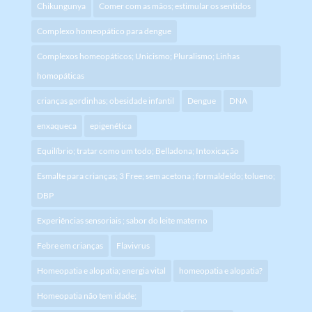
Chikungunya
Comer com as mãos; estimular os sentidos
Complexo homeopático para dengue
Complexos homeopáticos; Unicismo; Pluralismo; Linhas
homopáticas
crianças gordinhas; obesidade infantil
Dengue
DNA
enxaqueca
epigenética
Equilíbrio; tratar como um todo; Belladona; Intoxicação
Esmalte para crianças; 3 Free; sem acetona ; formaldeído; tolueno;
DBP
Experiências sensoriais ; sabor do leite materno
Febre em crianças
Flavivrus
Homeopatia e alopatia; energia vital
homeopatia e alopatia?
Homeopatia não tem idade;