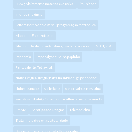
IHAC; Aleitamento materno exclusivo.
imunidade
imunodeficiência
Leite materno e colesterol ; programação metabólica
Maconha; Esquizofrenia
Mediana de aleitamento; doenças e leite materno
Natal; 2014
Pandemia
Papa salgada; Sal na papinha
Pentavalente; Tetraviral;
rinite alérgica;alergia; baixa imunidade; gripe do feno;
rinite e esmalte
saciedade
Santo Daime; Mescalna
Sentidos do bebê; Comer com os olhos; cheirar a comida
SMAM
Sorotipos da Dengue
Telemedicina
Tratar indivíduo em sua totalidade
Unicismo;Pluralismo:leis da Homeopatia