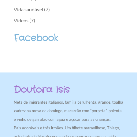
Vida saudável
(7)
Vídeos
(7)
Facebook
Doutora Isis
Neta de imigrantes italianos, família barulhenta, grande, toalha
xadrez na mesa de domingo, macarrão com “porpeta”, polenta
e vinho de garrafão com água e açúcar para as crianças.
Pais adoráveis e três irmãos. Um filhote maravilhoso, Thiago,
estudante de filosofia que me faz repensar sempre: na vida,