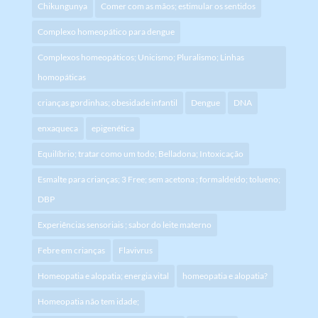
Chikungunya
Comer com as mãos; estimular os sentidos
Complexo homeopático para dengue
Complexos homeopáticos; Unicismo; Pluralismo; Linhas
homopáticas
crianças gordinhas; obesidade infantil
Dengue
DNA
enxaqueca
epigenética
Equilíbrio; tratar como um todo; Belladona; Intoxicação
Esmalte para crianças; 3 Free; sem acetona ; formaldeído; tolueno;
DBP
Experiências sensoriais ; sabor do leite materno
Febre em crianças
Flavivrus
Homeopatia e alopatia; energia vital
homeopatia e alopatia?
Homeopatia não tem idade;