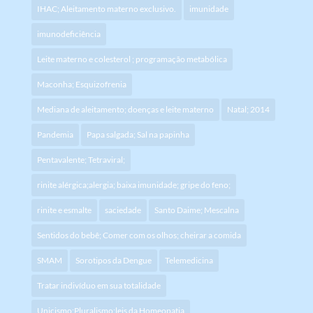
IHAC; Aleitamento materno exclusivo.
imunidade
imunodeficiência
Leite materno e colesterol ; programação metabólica
Maconha; Esquizofrenia
Mediana de aleitamento; doenças e leite materno
Natal; 2014
Pandemia
Papa salgada; Sal na papinha
Pentavalente; Tetraviral;
rinite alérgica;alergia; baixa imunidade; gripe do feno;
rinite e esmalte
saciedade
Santo Daime; Mescalna
Sentidos do bebê; Comer com os olhos; cheirar a comida
SMAM
Sorotipos da Dengue
Telemedicina
Tratar indivíduo em sua totalidade
Unicismo;Pluralismo:leis da Homeopatia