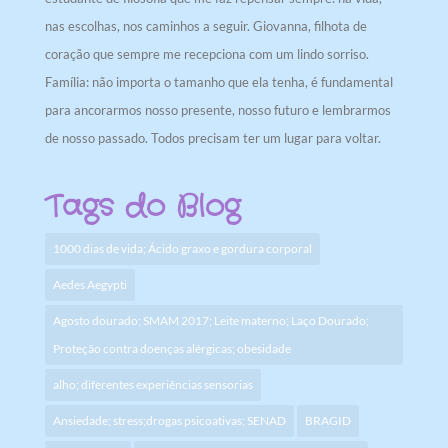
nas escolhas, nos caminhos a seguir. Giovanna, filhota de
coração que sempre me recepciona com um lindo sorriso.
Família: não importa o tamanho que ela tenha, é fundamental
para ancorarmos nosso presente, nosso futuro e lembrarmos
de nosso passado. Todos precisam ter um lugar para voltar.
Tags do Blog
1000 dias de vida; Ácido graxo e gordura corporal
Aedes Aegypti
Agosto dourado; SMAM 2017; Leite materno; Laço Dourado;
Proteção contra doenças alérgicas; obesidade
alho; diferentes experiências sensorias
Ansiedade; stress;drogas psicoativas; SENAD
BRAGID