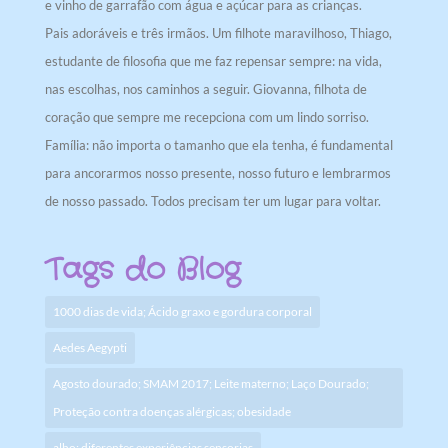
e vinho de garrafão com água e açúcar para as crianças.
Pais adoráveis e três irmãos. Um filhote maravilhoso, Thiago,
estudante de filosofia que me faz repensar sempre: na vida,
nas escolhas, nos caminhos a seguir. Giovanna, filhota de
coração que sempre me recepciona com um lindo sorriso.
Família: não importa o tamanho que ela tenha, é fundamental
para ancorarmos nosso presente, nosso futuro e lembrarmos
de nosso passado. Todos precisam ter um lugar para voltar.
Tags do Blog
1000 dias de vida; Ácido graxo e gordura corporal
Aedes Aegypti
Agosto dourado; SMAM 2017; Leite materno; Laço Dourado;
Proteção contra doenças alérgicas; obesidade
alho; diferentes experiências sensorias