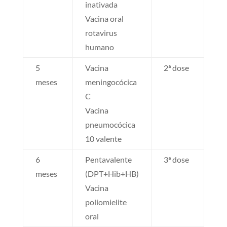
inativada
Vacina oral
rotavirus
humano
5
Vacina
2ª dose
meses
meningocócica
C
Vacina
pneumocócica
10 valente
6
Pentavalente
3ª dose
meses
(DPT+Hib+HB)
Vacina
poliomielite
oral