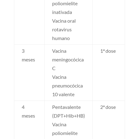
poliomielite
inativada
Vacina oral
rotavirus
humano
3
Vacina
1ª dose
meses
meningocócica
C
Vacina
pneumocócica
10 valente
4
Pentavalente
2ª dose
meses
(DPT+Hib+HB)
Vacina
poliomielite