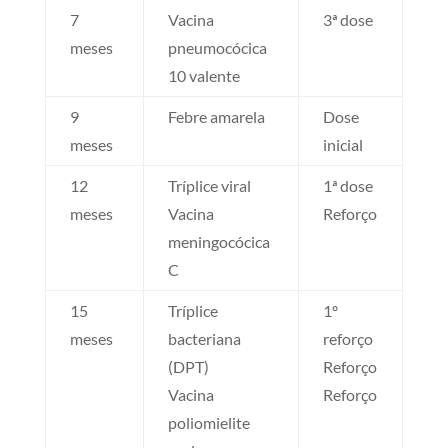
7
Vacina
3ª dose
meses
pneumocócica
10 valente
9
Febre amarela
Dose
meses
inicial
12
Tríplice viral
1ª dose
meses
Vacina
Reforço
meningocócica
C
15
Tríplice
1º
meses
bacteriana
reforço
(DPT)
Reforço
Vacina
Reforço
poliomielite