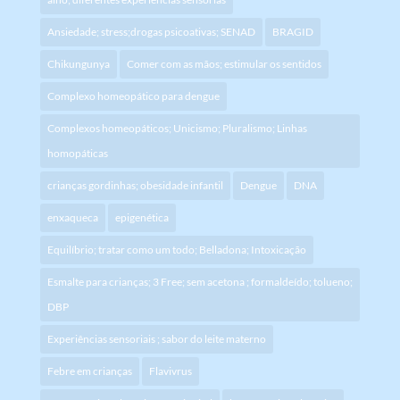
Ansiedade; stress;drogas psicoativas; SENAD
BRAGID
Chikungunya
Comer com as mãos; estimular os sentidos
Complexo homeopático para dengue
Complexos homeopáticos; Unicismo; Pluralismo; Linhas
homopáticas
crianças gordinhas; obesidade infantil
Dengue
DNA
enxaqueca
epigenética
Equilíbrio; tratar como um todo; Belladona; Intoxicação
Esmalte para crianças; 3 Free; sem acetona ; formaldeído; tolueno;
DBP
Experiências sensoriais ; sabor do leite materno
Febre em crianças
Flavivrus