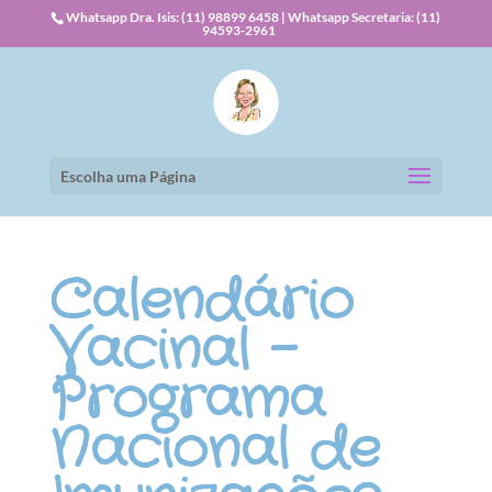
Whatsapp Dra. Isis: (11) 98899 6458 | Whatsapp Secretaria: (11)
94593-2961
Escolha uma Página
Calendário
Vacinal –
Programa
Nacional de