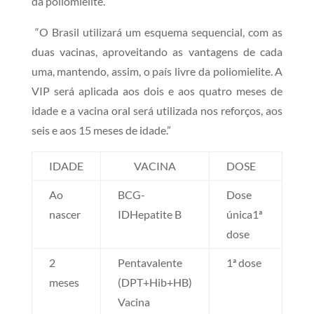
da poliomielite.
“O Brasil utilizará um esquema sequencial, com as
duas vacinas, aproveitando as vantagens de cada
uma, mantendo, assim, o país livre da poliomielite. A
VIP será aplicada aos dois e aos quatro meses de
idade e a vacina oral será utilizada nos reforços, aos
seis e aos 15 meses de idade.”
IDADE
VACINA
DOSE
Ao
BCG-
Dose
nascer
IDHepatite B
única1ª
dose
2
Pentavalente
1ª dose
meses
(DPT+Hib+HB)
Vacina