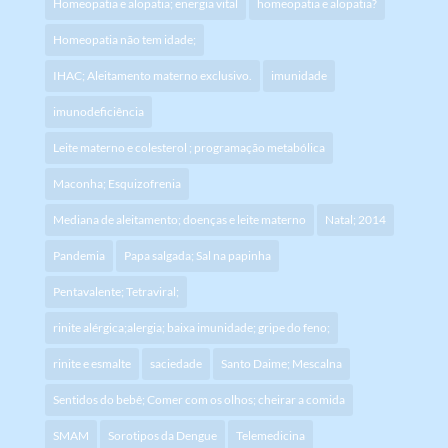
Homeopatia e alopatia; energia vital
homeopatia e alopatia?
Homeopatia não tem idade;
IHAC; Aleitamento materno exclusivo.
imunidade
imunodeficiência
Leite materno e colesterol ; programação metabólica
Maconha; Esquizofrenia
Mediana de aleitamento; doenças e leite materno
Natal; 2014
Pandemia
Papa salgada; Sal na papinha
Pentavalente; Tetraviral;
rinite alérgica;alergia; baixa imunidade; gripe do feno;
rinite e esmalte
saciedade
Santo Daime; Mescalna
Sentidos do bebê; Comer com os olhos; cheirar a comida
SMAM
Sorotipos da Dengue
Telemedicina